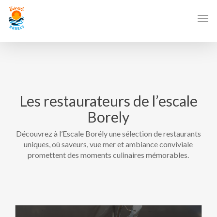
Skip
Men
to
main
content
Les restaurateurs de l’escale
Borely
Découvrez à l’Escale Borély une sélection de restaurants
uniques, où saveurs, vue mer et ambiance conviviale
promettent des moments culinaires mémorables.